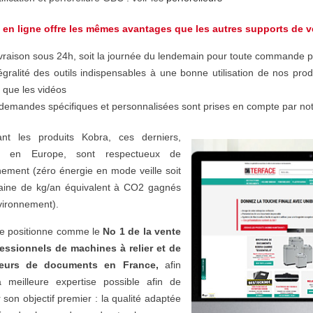
 en ligne offre les mêmes avantages que les autres supports de ve
ivraison sous 24h, soit la journée du lendemain pour toute commande p
tégralité des outils indispensables à une bonne utilisation de nos produi
i que les vidéos
demandes spécifiques et personnalisées sont prises en compte par notr
nt les produits Kobra, ces derniers,
és en Europe, sont respectueux de
nement (zéro énergie en mode veille soit
aine de kg/an équivalent à CO2 gagnés
vironnement).
se positionne comme le
No 1 de la vente
essionnels de machines à relier et de
teurs de documents en France,
afin
 la meilleure expertise possible afin de
 son objectif premier : la qualité adaptée