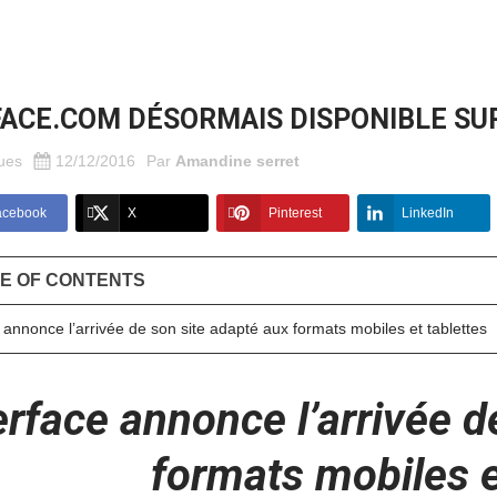
ACE.COM DÉSORMAIS DISPONIBLE SU
ues
12/12/2016
Par
Amandine serret
acebook
X
Pinterest
LinkedIn
E OF CONTENTS
 annonce l’arrivée de son site adapté aux formats mobiles et tablettes
erface annonce l’arrivée d
formats mobiles e