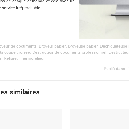
ins de chaque demande et cela avec un
 service irréprochable.
oyeur de documents
,
Broyeur papier
,
Broyeuse papier
,
Déchiqueteuse 
s coupe croisée
,
Destructeur de documents professionnel
,
Destructeu
e
,
Reliure
,
Thermorelieur
Publié dans:
les similaires