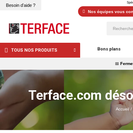
Spéc
Besoin d'aide ?
Nos équipes vous cons
Bons plans
TOUS NOS PRODUITS
📅
Fermet
Terface.com désor
Accueil