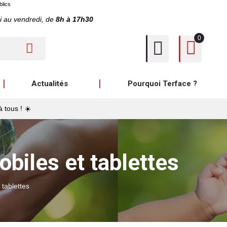
blics
i au vendredi, de
8h à 17h30
0
Actualités
Pourquoi Terface ?
à tous ! ☀️
biles et tablettes
 tablettes