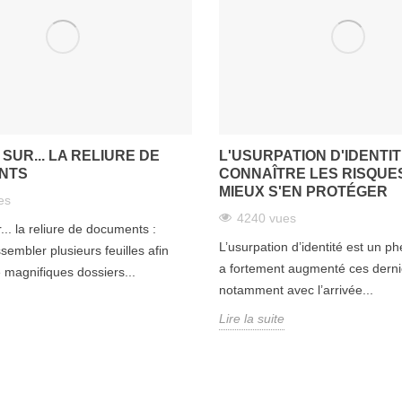
SUR... LA RELIURE DE
L'USURPATION D'IDENTIT
NTS
CONNAÎTRE LES RISQUE
MIEUX S'EN PROTÉGER
es
4240 vues
.. la reliure de documents :
L’usurpation d’identité est un 
sembler plusieurs feuilles afin
a fortement augmenté ces dern
e magnifiques dossiers...
notamment avec l’arrivée...
Lire la suite