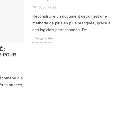
3057 vues
Reconstruire un document détruit est une
méthode de plus en plus pratiquée, grâce à
des logiciels perfectionnés. De...
Lire la suite
É :
S POUR
phénomène qui
ières années,