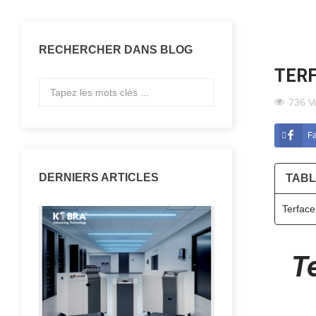
RECHERCHER DANS BLOG
TERF
736 V
F
DERNIERS ARTICLES
TABL
Terface
T