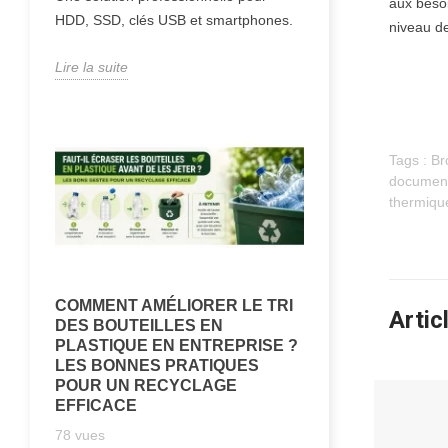
aux beso
HDD, SSD, clés USB et smartphones.
niveau de
Lire la suite
Tags :
Br
document
thermiqu
COMMENT AMÉLIORER LE TRI
Artic
DES BOUTEILLES EN
PLASTIQUE EN ENTREPRISE ?
LES BONNES PRATIQUES
POUR UN RECYCLAGE
EFFICACE
78
vues