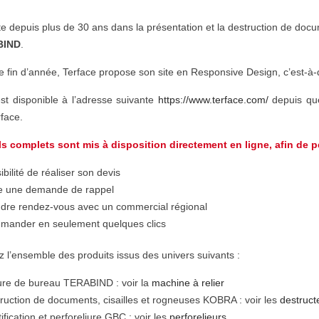
te depuis plus de 30 ans dans la présentation et la destruction de docu
BIND
.
e fin d’année, Terface propose son site en Responsive Design, c’est-à-
est disponible à l’adresse suivante
https://www.terface.com/
depuis que
rface.
ls complets sont mis à disposition directement en ligne, afin de p
ibilité de réaliser son devis
e une demande de rappel
dre rendez-vous avec un commercial régional
ander en seulement quelques clics
 l’ensemble des produits issus des univers suivants :
ure de bureau TERABIND : voir la
machine à relier
ruction de documents, cisailles et rogneuses KOBRA : voir les
destruct
tification et perforeliure GBC : voir les
perforelieurs