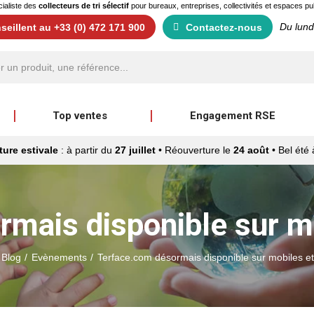
ialiste des
collecteurs de tri sélectif
pour bureaux, entreprises, collectivités et espaces pu
Du lund
eillent au +33 (0) 472 171 900
Contactez-nous
Top ventes
Engagement RSE
ure estivale
: à partir du
27 juillet
• Réouverture le
24 août
• Bel été 
mais disponible sur mo
Blog
Evènements
Terface.com désormais disponible sur mobiles et