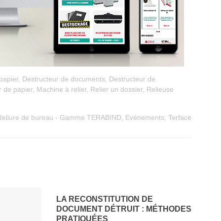
papier
,
Destructeur de documents
,
Destructeur de
r de papier
,
Machine à relier
,
Relier un dossier
,
Relieuse
Reliure de bureau - Gamme TERABIND
,
Evènements
,
Terface
LA RECONSTITUTION DE
DOCUMENT DÉTRUIT : MÉTHODES
PRATIQUÉES