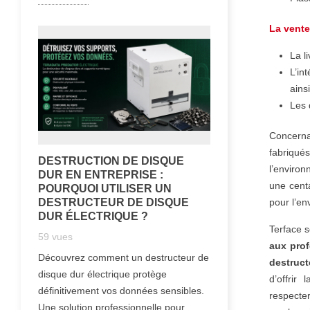
La vente
La l
L’in
ains
Les 
Concerna
fabriqu
DESTRUCTION DE DISQUE
l’environ
DUR EN ENTREPRISE :
une cent
POURQUOI UTILISER UN
pour l’en
DESTRUCTEUR DE DISQUE
DUR ÉLECTRIQUE ?
Terface 
59
vues
aux prof
Découvrez comment un destructeur de
destruc
disque dur électrique protège
d’offrir
définitivement vos données sensibles.
respecter
Une solution professionnelle pour