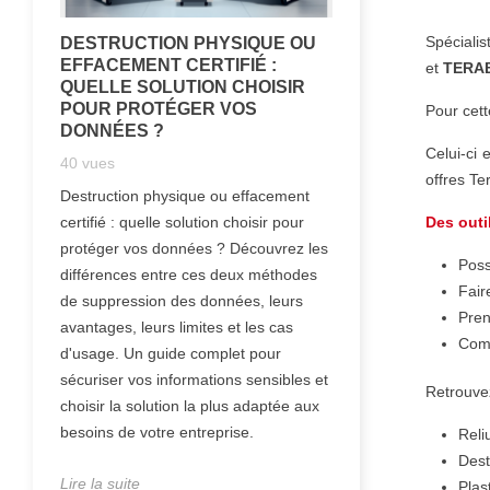
Spécialis
DESTRUCTION PHYSIQUE OU
EFFACEMENT CERTIFIÉ :
et
TERA
QUELLE SOLUTION CHOISIR
POUR PROTÉGER VOS
Pour cett
DONNÉES ?
Celui-ci 
40
vues
offres Te
Destruction physique ou effacement
Des outi
certifié : quelle solution choisir pour
protéger vos données ? Découvrez les
Poss
différences entre ces deux méthodes
Fair
de suppression des données, leurs
Pren
avantages, leurs limites et les cas
Comm
d'usage. Un guide complet pour
sécuriser vos informations sensibles et
Retrouvez
choisir la solution la plus adaptée aux
besoins de votre entreprise.
Reli
Dest
Lire la suite
Plas