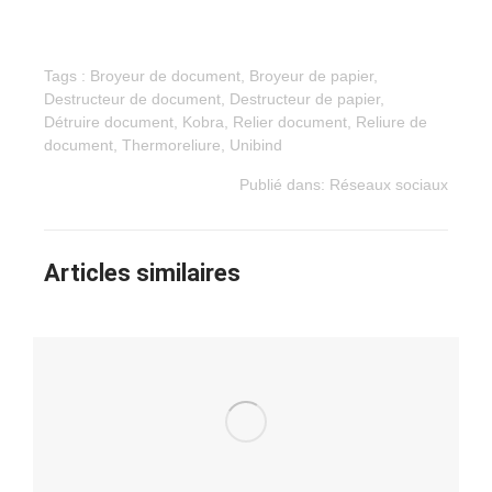
Tags :
Broyeur de document
,
Broyeur de papier
,
Destructeur de document
,
Destructeur de papier
,
Détruire document
,
Kobra
,
Relier document
,
Reliure de
document
,
Thermoreliure
,
Unibind
Publié dans:
Réseaux sociaux
Articles similaires