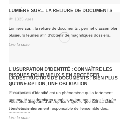
LUMIÈRE SUR... LA RELIURE DE DOCUMENTS
1335 vues
Lumière sur... la reliure de documents : permet d'assembler
plusieurs feuilles afin d'obtenir de magnifiques dossiers...
Lire la suite
L'USURPATION D'IDENTITÉ : CONNAÎTRE LES
RISQUES POUR MIEUX S'EN PROTÉGER
LA DESTRUCTION DE DOCUMENTS : BIEN PLUS
QU'UNE OPTION, UNE OBLIGATION
4248 vues
973 vues
L’usurpation d’identité est un phénomène qui a fortement
augmenté ces dernières années, notamment avec l’arrivée...
Vous êtes dirigeant d’entreprise ? Quelle que soit sa taille,
vous êtes entièrement responsable de l'ensemble des...
Lire la suite
Lire la suite