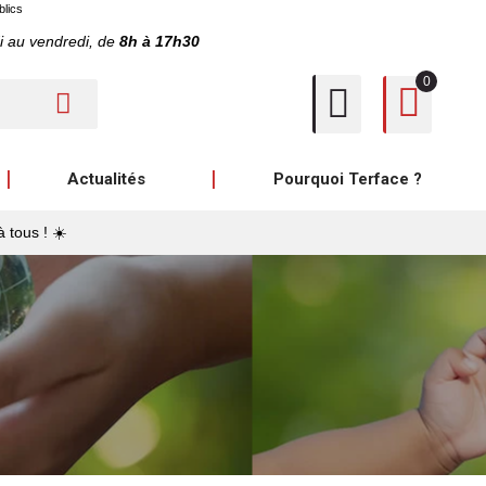
blics
i au vendredi, de
8h à 17h30
0
Actualités
Pourquoi Terface ?
à tous ! ☀️