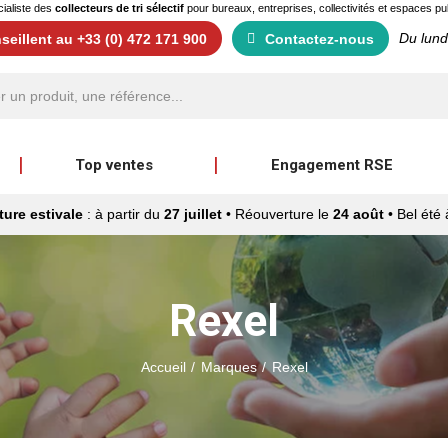
ialiste des
collecteurs de tri sélectif
pour bureaux, entreprises, collectivités et espaces pu
Du lund
eillent au +33 (0) 472 171 900
Contactez-nous
Top ventes
Engagement RSE
ure estivale
: à partir du
27 juillet
• Réouverture le
24 août
• Bel été 
Rexel
Accueil
Marques
Rexel