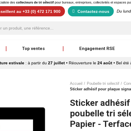
ialiste des
collecteurs de tri sélectif
pour bureaux, entreprises, collectivités et espaces pu
Du lund
eillent au +33 (0) 472 171 900
Contactez-nous
Top ventes
Engagement RSE
ure estivale
: à partir du
27 juillet
• Réouverture le
24 août
• Bel été 
Accueil
Poubelle tri sélectif
Con
Sticker adhésif pour plaque signal
Sticker adhésif
poubelle tri sé
Papier - Terfac