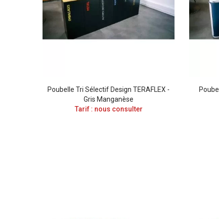
ue
Poubelle Tri Sélectif Design TERAFLEX -
Poubel
ectif
Gris Manganèse
Déchets
Tarif : nous consulter