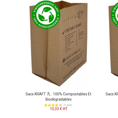
ue
Sacs KRAFT 7L : 100% Compostables Et
Sacs K
ectif
Biodégradables
llages
13,33 € HT