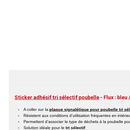
Sticker adhésif tri sélectif poubelle
- Flux : bleu 
A coller sur la
p
laque signalétique pour poubelle tri s
Résistent aux conditions d’utilisation fréquentes en intérie
Permettent d’associer le type de déchets à la poubelle pour 
Solution idéale pour le
tri sélectif