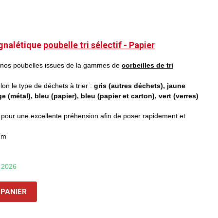
ignalétique
poubelle tri sélectif - Papier
 nos poubelles issues de la gammes de
corbeilles de tri
on le type de déchets à trier :
gris (autres déchets), jaune
 (métal), bleu (papier), bleu (papier et carton), vert (verres)
pour une excellente préhension afin de poser rapidement et
mm
t 2026
 PANIER