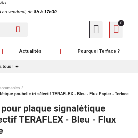
blics
i au vendredi, de
8h à 17h30
0
Actualités
Pourquoi Terface ?
à tous ! ☀️
sommables
étique poubelle tri sélectif TERAFLEX - Bleu - Flux Papier - Terface
 pour plaque signalétique
lectif TERAFLEX - Bleu - Flux
e