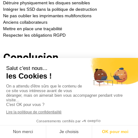
Détruire physiquement les disques sensibles
Intégrer les SSD dans la politique de destruction
Ne pas oublier les imprimantes multifonctions
Anciens collaborateurs
Mettre en place une traçabilité
Respecter les obligations RGPD
Conclusion
La protection des données ne s'arrête pas à la cybersécurité
logicielle.
Chaque ordinateur, SSD, disque dur, smartphone ou imprimante
multifonction peut devenir une source de fuite d'informations si les
supports ne sont pas détruits correctement.
Avec la montée des cybermenaces et le renforcement des
obligations réglementaires, la destruction physique des supports
numériques devient une étape incontournable pour les entreprises.
9.3
/10
660 avis
Investir dans une solution professionnelle de destruction de
disques durs et SSD permet de :
Sécuriser les données sensibles