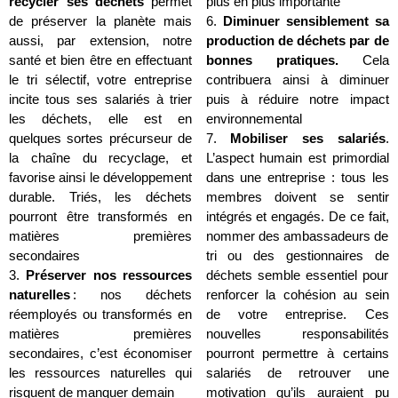
recycler ses déchets
permet
plus en plus importante
de préserver la planète mais
6.
Diminuer sensiblement sa
aussi, par extension, notre
production de déchets par de
santé et bien être en effectuant
bonnes pratiques.
Cela
le tri sélectif, votre entreprise
contribuera ainsi à diminuer
incite tous ses salariés à trier
puis à réduire notre impact
les déchets, elle est en
environnemental
quelques sortes précurseur de
7.
Mobiliser ses salariés
.
la chaîne du recyclage, et
L’aspect humain est primordial
favorise ainsi le développement
dans une entreprise : tous les
durable. Triés, les déchets
membres doivent se sentir
pourront être transformés en
intégrés et engagés. De ce fait,
matières premières
nommer des ambassadeurs de
secondaires
tri ou des gestionnaires de
3.
Préserver nos ressources
déchets semble essentiel pour
naturelles
: nos déchets
renforcer la cohésion au sein
réemployés ou transformés en
de votre entreprise. Ces
matières premières
nouvelles responsabilités
secondaires, c’est économiser
pourront permettre à certains
les ressources naturelles qui
salariés de retrouver une
risquent de manquer demain
motivation qu’ils auraient pu