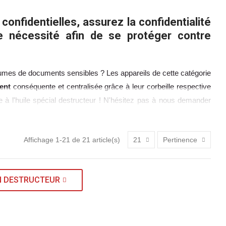
onfidentielles, assurez la confidentialité
e nécessité afin de se protéger contre
volumes de documents sensibles ? Les appareils de cette catégorie
ent
conséquente et centralisée grâce à leur corbeille respective
 à l'huile spécial destructeur !
N'hésitez pas à nous demander
Affichage 1-21 de 21 article(s)
21
Pertinence
N DESTRUCTEUR