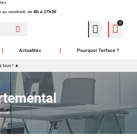
blics
i au vendredi, de
8h à 17h30
0
Actualités
Pourquoi Terface ?
à tous ! ☀️
rtemental
ental