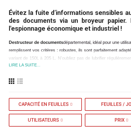
Évitez la fuite d’informations sensibles 
des documents via un broyeur papier. 
l'espionnage économique et industriel !
Destructeur de documents
départemental, idéal pour une utili
remplissent vos critères : robustes, ils sont parfaitement ada
variant de 150L à 205 L. N'oubliez pas de lubrifier régulièremen
LIRE LA SUITE...
conseil au 04 72 17 19 00 !
CAPACITÉ EN FEUILLES
FEUILLES / J
UTILISATEURS
PRIX