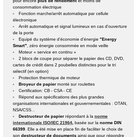
pour encore
plus de rendement
et moins de
consommation électrique
Fonction marche/arrêt automatique par cellule
électronique
Arrêt automatique et signal lumineux en cas d'ouverture
de la porte
Equipé du système d’économie d’énergie
"Energy
Smart"
, zéro énergie consommée en mode veille
Moteur « service en continu »
2 blocs de coupe pour séparer le papier des CD, DVD,
cartes de crédit dans 2 poubelles distinctes pour le tri
sélectif (en option)
Protection thermique de moteur
Broyeur de papier
monté sur roulettes
Certification: CB - CSA - CE
Répond aux spécifications des plus grandes
organisations internationales et gouvernementales : OTAN,
NSA/CSS...
Destructeur de papier
répondant à la
norme
internationale ISO/IEC 21964
,
basée sur la
norme DIN
66399
. Elle a été mise en place fin de faciliter le choix de
son
destructeur de documents
ainsi que pour répondre