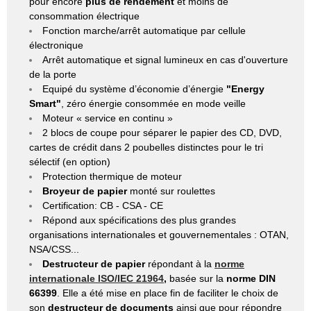
pour encore
plus de rendement
et moins de
consommation électrique
Fonction marche/arrêt automatique par cellule
électronique
Arrêt automatique et signal lumineux en cas d'ouverture
de la porte
Equipé du système d’économie d’énergie
"Energy
Smart"
, zéro énergie consommée en mode veille
Moteur « service en continu »
2 blocs de coupe pour séparer le papier des CD, DVD,
cartes de crédit dans 2 poubelles distinctes pour le tri
sélectif (en option)
Protection thermique de moteur
Broyeur de papier
monté sur roulettes
Certification: CB - CSA - CE
Répond aux spécifications des plus grandes
organisations internationales et gouvernementales : OTAN,
NSA/CSS...
Destructeur de papier
répondant à la
norme
internationale ISO/IEC 21964
,
basée sur la
norme DIN
66399
. Elle a été mise en place fin de faciliter le choix de
son
destructeur de documents
ainsi que pour répondre