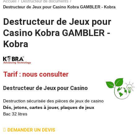
Accueil
Destructeur de documents
Destructeur de Jeux pour Casino Kobra GAMBLER - Kobra
Destructeur de Jeux pour
Casino Kobra GAMBLER -
Kobra
Tarif : nous consulter
Destructeur de Jeux pour Casino
Destruction sécurisée des pièces de jeux de casino
Dés, jetons, cartes à jouer, plaques de jeux
Bac 32 litres
DEMANDER UN DEVIS