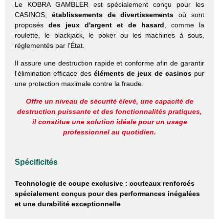
Le KOBRA GAMBLER est spécialement conçu pour les
CASINOS,
établissements de divertissements
où sont
proposés
des jeux d'argent et de hasard
, comme la
roulette, le blackjack, le poker ou les machines à sous,
réglementés par l’État.
Il assure une destruction rapide et conforme afin de garantir
l'élimination efficace des
éléments de jeux de casinos
pur
une protection maximale contre la fraude.
Offre un niveau de sécurité élevé, une capacité de
destruction puissante et des fonctionnalités pratiques,
il constitue une solution idéale pour un usage
professionnel au quotidien.
Spécificités
Technologie de coupe exclusive : couteaux renforcés
spécialement conçus pour des performances inégalées
et une durabilité exceptionnelle