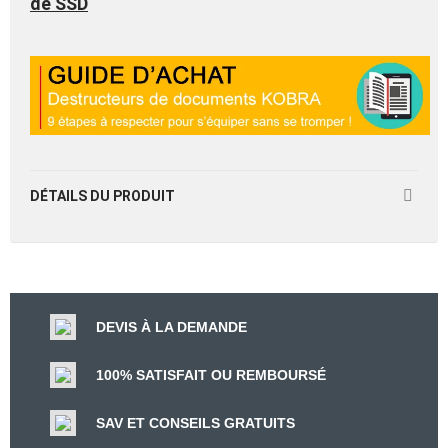
de SSD
DÉTAILS DU PRODUIT
DEVIS À LA DEMANDE
100% SATISFAIT OU REMBOURSÉ
SAV ET CONSEILS GRATUITS