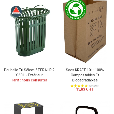
Eco Maison : Taxe éco
et mobilier de bureau, tout ce qu’il faut
savoir
TERFACE : notre engagement RSE
🌍
Lumière sur notre politique de responsabilité sociétale
Poubelle Tri Sélectif TERALIP 2
Sacs KRAFT 10L : 100%
X 60 L - Extérieur
Compostables Et
Tarif : nous consulter
Biodégradables
15,83 € HT