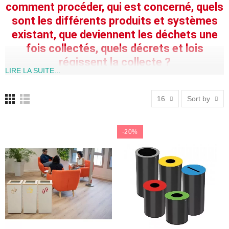
comment procéder, qui est concerné, quels
sont les différents produits et systèmes
existant, que deviennent les déchets une
fois collectés, quels décrets et lois
régissent la
collecte
?
LIRE LA SUITE...
16
Sort by
Les
bacs de tri sélectif
, indispensables à
🗑️
la
collecte de
tri, 6 points à retenir
:
-20%
✅ 1. Favorisent le bon geste au bon endroit : un bac identifié
grâce aux
couleurs spéciales tri sélectif
, aux pictogrammes et
au texte, simplifient le tri à la source et limite les erreurs de dépôt,
que ce soit pour le papier, le plastique, les biodéchets pour
respecter la loi Agec
ou les déchets confidentiels
🔐 2. Ils sécurisent les flux sensibles (papier confidentiel) Certains