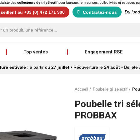
ialiste des
collecteurs de tri sélectif
pour bureaux, entreprises, collectivités et espaces pu
Du lund
eillent au +33 (0) 472 171 900
Contactez-nous
Top ventes
Engagement RSE
ure estivale
: à partir du
27 juillet
• Réouverture le
24 août
• Bel été 
Accueil
Poubelle tri sélectif
Pou
Poubelle tri sé
PROBBAX