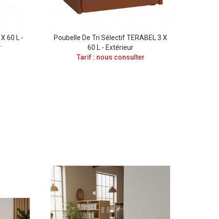
X 60 L -
Poubelle De Tri Sélectif TERABEL 3 X
Sacs Po
r
60 L - Extérieur
Tarif : nous consulter