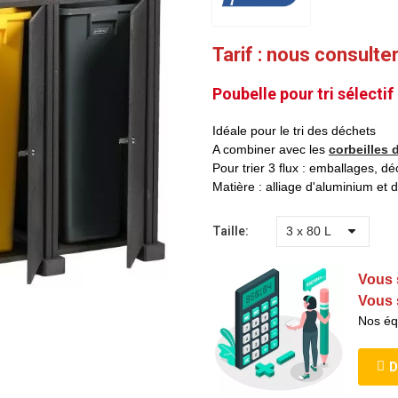
Tarif : nous consulte
Poubelle pour tri sélectif
Idéale pour le tri des déchets
A combiner avec les
corbeilles 
Pour trier 3 flux : emballages, dé
Matière : alliage d'aluminium et 
Taille
Vous 
Vous 
Nos éq
D