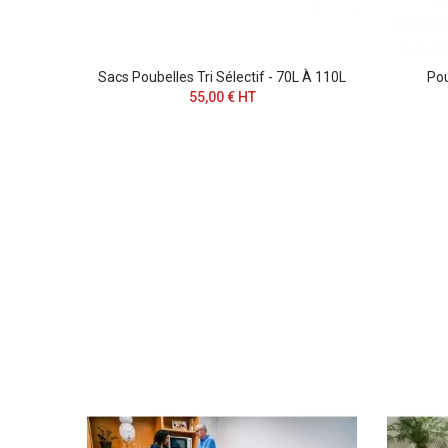
EL 3 X
Sacs Poubelles Tri Sélectif - 70L À 110L
Pou
55,00 € HT