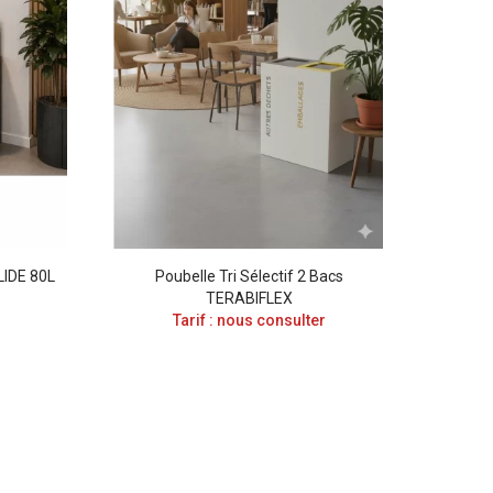
LIDE 80L
Poubelle Tri Sélectif 2 Bacs
Pou
TERABIFLEX
VI
Tarif : nous consulter