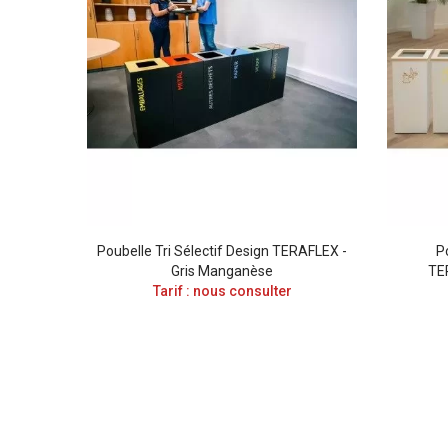
ERAFLEX
Poubelle Tri Sélectif Design TERAFLEX -
P
uage
Gris Manganèse
TE
O 10 L
Tarif : nous consulter