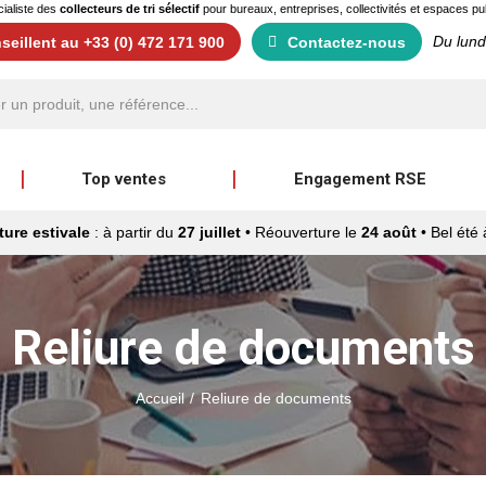
ialiste des
collecteurs de tri sélectif
pour bureaux, entreprises, collectivités et espaces pu
Du lund
eillent au +33 (0) 472 171 900
Contactez-nous
Top ventes
Engagement RSE
ure estivale
: à partir du
27 juillet
• Réouverture le
24 août
• Bel été 
Reliure de documents
Accueil
Reliure de documents