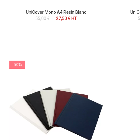
UniCover Mono A4 Resin Blanc
UniC
55,00 €
27,50 € HT
5
-50%