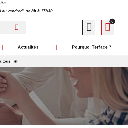
blics
i au vendredi, de
8h à 17h30
0
Actualités
Pourquoi Terface ?
à tous ! ☀️