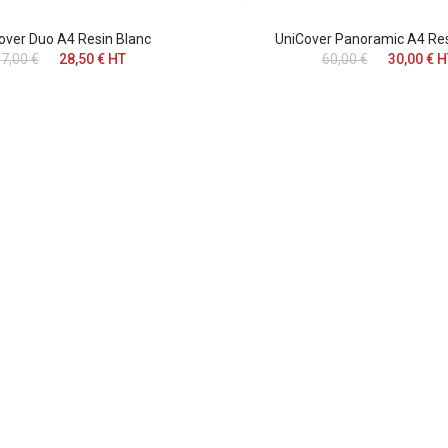
over Duo A4 Resin Blanc
UniCover Panoramic A4 Res
7,00 €
28,50 € HT
60,00 €
30,00 € 