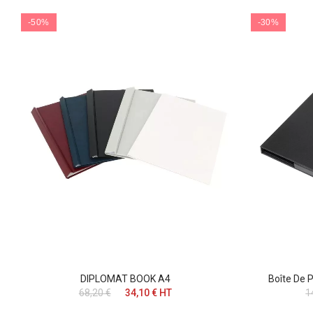
-50%
-30%
DIPLOMAT BOOK A4
Boîte De 
68,20 €
34,10 € HT
1