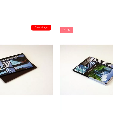
Destockage
-50%
(29 a