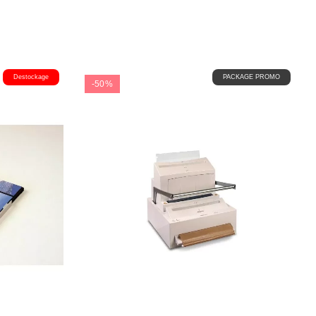
Destockage
PACKAGE PROMO
-50%
vis)