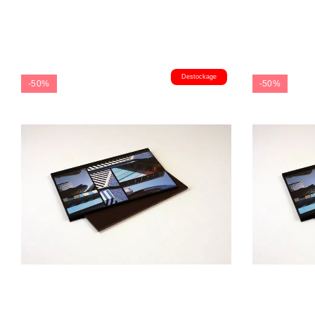
Destockage
-50%
-50%